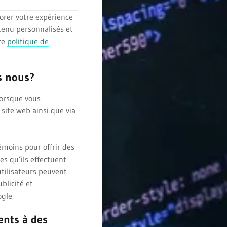
orer votre expérience
ntenu personnalisés et
tre
politique de
s nous?
lorsque vous
site web ainsi que via
témoins pour offrir des
tes qu’ils effectuent
 utilisateurs peuvent
blicité et
ogle.
nts à des