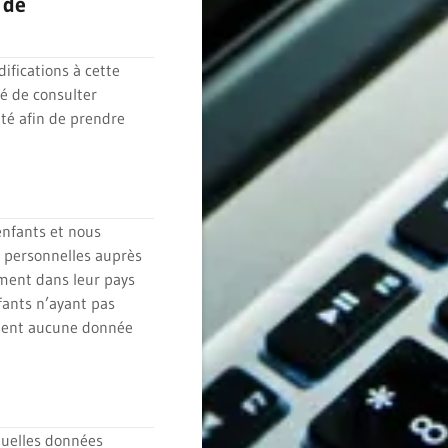
 de
ifications à cette
dé de consulter
ité afin de prendre
enfants et nous
s personnelles auprès
ement dans leur pays
ants n’ayant pas
tent aucune donnée
quelles données