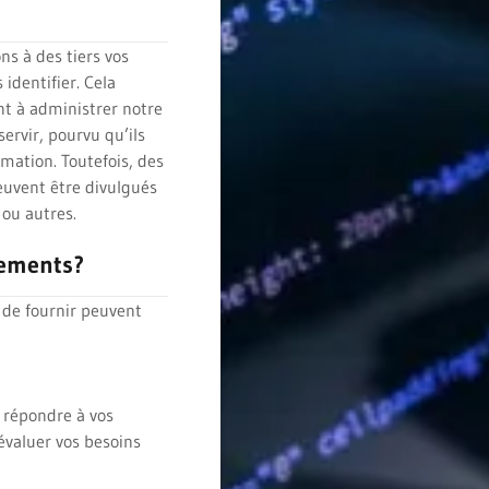
s à des tiers vos
dentifier. Cela
ent à administrer notre
servir, pourvu qu’ils
rmation. Toutefois, des
euvent être divulgués
 ou autres.
nements?
de fournir peuvent
répondre à vos
’évaluer vos besoins