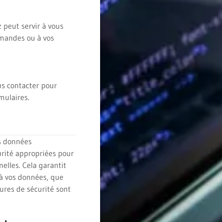
 peut servir à vous
emandes ou à vos
us contacter pour
mulaires.
s données
rité appropriées pour
elles. Cela garantit
 à vos données, que
ures de sécurité sont